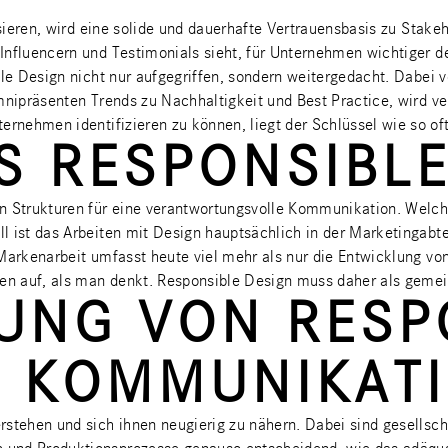
isieren, wird eine solide und dauerhafte Vertrauensbasis zu Stak
Influencern und Testimonials sieht, für Unternehmen wichtiger d
ble Design nicht nur aufgegriffen, sondern weitergedacht. Dabei
omnipräsenten Trends zu Nachhaltigkeit und Best Practice, wird 
nehmen identifizieren zu können, liegt der Schlüssel wie so of
S RESPONSIBLE
on Strukturen für eine verantwortungsvolle Kommunikation. Wel
l ist das Arbeiten mit Design hauptsächlich in der Marketingabt
h Markenarbeit umfasst heute viel mehr als nur die Entwicklung
hmen auf, als man denkt. Responsible Design muss daher als gem
UNG VON RESP
N KOMMUNIKAT
rstehen und sich ihnen neugierig zu nähern. Dabei sind gesellsc