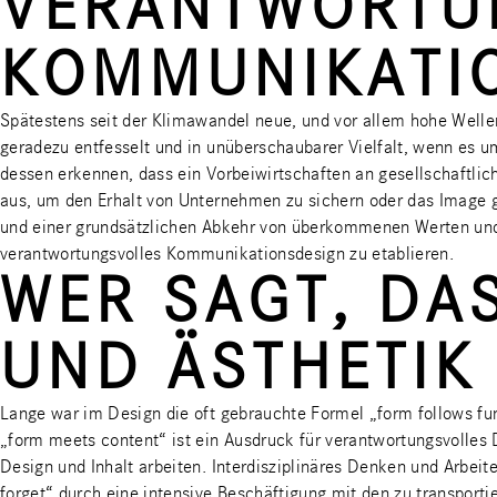
VERANTWORTU
KOMMUNIKATI
Spätestens seit der Klimawandel neue, und vor allem hohe Welle
geradezu entfesselt und in unüberschaubarer Vielfalt, wenn es
dessen erkennen, dass ein Vorbeiwirtschaften an gesellschaftlic
aus, um den Erhalt von Unternehmen zu sichern oder das Image 
und einer grundsätzlichen Abkehr von überkommenen Werten und 
verantwortungsvolles Kommunikationsdesign zu etablieren.
WER SAGT, DA
UND ÄSTHETIK
Lange war im Design die oft gebrauchte Formel „form follows fu
„form meets content“ ist ein Ausdruck für verantwortungsvolles
Design und Inhalt arbeiten. Interdisziplinäres Denken und Arbeit
forget“ durch eine intensive Beschäftigung mit den zu transporti