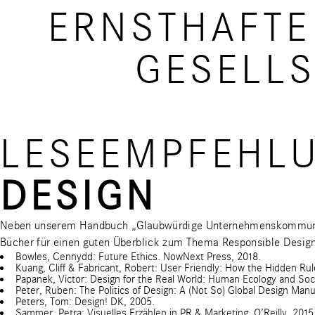
ERNSTHAFTE
GESELL
LESEEMPFEHL
DESIGN
Neben unserem Handbuch
„Glaubwürdige Unternehmenskommun
Bücher für einen guten Überblick zum Thema Responsible Design
Bowles, Cennydd: Future Ethics. NowNext Press, 2018.
Kuang, Cliff & Fabricant, Robert: User Friendly: How the Hidden Ru
Papanek, Victor: Design for the Real World: Human Ecology and So
Peter, Ruben: The Politics of Design: A (Not So) Global Design Manu
Peters, Tom: Design! DK, 2005.
Sammer, Petra: Visuelles Erzählen in PR & Marketing. O’Reilly, 2015