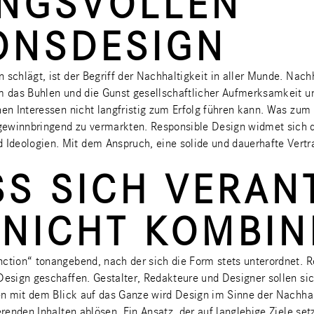
NGSVOLLEN
ONSDESIGN
n schlägt, ist der Begriff der Nachhaltigkeit in aller Munde. N
 um das Buhlen und die Gunst gesellschaftlicher Aufmerksamkei
hen Interessen nicht langfristig zum Erfolg führen kann. Was zum
gewinnbringend zu vermarkten. Responsible Design widmet sich 
Ideologien. Mit dem Anspruch, eine solide und dauerhafte Vert
SS SICH VERA
 NICHT KOMBIN
nction“ tonangebend, nach der sich die Form stets unterordnet.
 Design geschaffen. Gestalter, Redakteure und Designer sollen 
en mit dem Blick auf das Ganze wird Design im Sinne der Nachhalt
erenden Inhalten ablösen. Ein Ansatz, der auf langlebige Ziele s