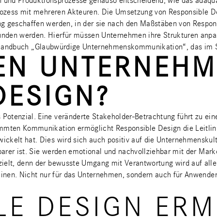
 und Produktionsprozesse genauso entscheidend, wie das adäqua
Prozess mit mehreren Akteuren. Die Umsetzung von Responsible D
ng geschaffen werden, in der sie nach den Maßstäben von Respo
nden werden. Hierfür müssen Unternehmen ihre Strukturen anpas
s Handbuch
„Glaubwürdige Unternehmenskommunikation“
, das im 
REN UNTERNEH
DESIGN?
Potenzial. Eine veränderte Stakeholder-Betrachtung führt zu e
mmten Kommunikation ermöglicht Responsible Design die Leitlini
ckelt hat. Dies wird sich auch positiv auf die Unternehmenskult
barer ist. Sie werden emotional und nachvollziehbar mit der Marke
ielt, denn der bewusste Umgang mit Verantwortung wird auf allen
reinen. Nicht nur für das Unternehmen, sondern auch für Anwende
LE DESIGN ERM