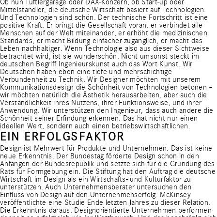
Ob nun Tüftlergarage oder DAX-Konzern, ob Start-up oder
Mittelständler, die deutsche Wirtschaft basiert auf Technologien.
Und Technologien sind schön. Der technische Fortschritt ist eine
positive Kraft. Er bringt die Gesellschaft voran, er verbindet alle
Menschen auf der Welt miteinander, er erhöht die medizinischen
Standards, er macht Bildung einfacher zugänglich, er macht das
Leben nachhaltiger. Wenn Technologie also aus dieser Sichtweise
betrachtet wird, ist sie wunderschön. Nicht umsonst steckt im
deutschen Begriff Ingenieurskunst auch das Wort Kunst. Wir
Deutschen haben eben eine tiefe und mehrschichtige
Verbundenheit zu Technik. Wir Designer möchten mit unserem
Kommunikationsdesign die Schönheit von Technologien betonen –
wir möchten natürlich die Ästhetik herausarbeiten, aber auch die
Verständlichkeit ihres Nutzens, ihrer Funktionsweise, und ihrer
Anwendung. Wir unterstützen den Ingenieur, dass auch andere die
Schönheit seiner Erfindung erkennen. Das hat nicht nur einen
ideellen Wert, sondern auch einen betriebswirtschaftlichen.
EIN ERFOLGSFAKTOR
Design ist Mehrwert für Produkte und Unternehmen. Das ist keine
neue Erkenntnis. Der Bundestag förderte Design schon in den
Anfängen der Bundesrepublik und setzte sich für die Gründung des
Rats für Formgebung ein. Die Stiftung hat den Auftrag die deutsche
Wirtschaft im Design als ein Wirtschafts- und Kulturfaktor zu
unterstützen. Auch Unternehmensberater untersuchen den
Einfluss von Design auf den Unternehmenserfolg.
McKinsey
veröffentlichte eine Studie
Ende letzten Jahres zu dieser Relation.
Die Erkenntnis daraus: Designorientierte Unternehmen performen