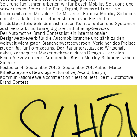
Seit rund fünf Jahren arbeiten wir für Bosch Mobility Solutions und
verwirklichen Projekte für Print, Digital, Bewegtbild und Live-
Kommunikation. Mit zuletzt 47 Milliarden Euro ist Mobility Solutions
umsatzstärkster Unternehmensbereich von Bosch. Im
Produktportfolio befinden sich neben Komponenten und Systemen
auch verstärkt Software, digitale und Sharing-Services.
Der Automotive Brand Contest ist ein internationaler
Designwettbewerb für die Automobilbranche und zählt zu den
weltweit wichtigsten Branchenwettbewerben. Verleiher des Preises
ist der Rat für Formgebung. Der Rat unterstützt die Wirtschaft
dabei, konsequent Markenmehrwert durch Design zu erzielen.
Einen Auszug unserer Arbeiten für Bosch Mobility Solutions sehen
Sie hier.
Posted on
4. September 2019
3. September 2019
Author
Marco
Kittel
Categories
News
Tags
Automotive
,
Award
,
Design
,
Kommunikation
Leave a comment
on “Best of Best” beim Automotive
Brand Contest