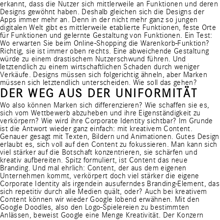
erkannt, dass die Nutzer sich mittlerweile an Funktionen und deren
Designs gewöhnt haben. Deshalb gleichen sich die Designs der
Apps immer mehr an. Denn in der nicht mehr ganz so jungen
digitalen Welt gibt es mittlerweile etablierte Funktionen, feste Orte
für Funktionen und gelernte Gestaltung von Funktionen. Ein Test:
Wo erwarten Sie beim Online-Shopping die Warenkorb-Funktion?
Richtig, sie ist immer oben rechts. Eine abweichende Gestaltung
würde zu einem drastischem Nutzerschwund führen. Und
letztendlich zu einem wirtschaftlichen Schaden durch weniger
Verkäufe. Designs müssen sich folgerichtig ähneln, aber Marken
müssen sich letztendlich unterscheiden. Wie soll das gehen?
DER WEG AUS DER UNIFORMITÄT
Wo also können Marken sich differenzieren? Wie schaffen sie es,
sich vom Wettbewerb abzuheben und ihre Eigenständigkeit zu
verkörpern? Wie wird ihre Corporate Identity sichtbar? Im Grunde
ist die Antwort wieder ganz einfach: mit kreativem Content.
Genauer gesagt mit Texten, Bildern und Animationen. Gutes Design
erlaubt es, sich voll auf den Content zu fokussieren. Man kann sich
viel stärker auf die Botschaft konzentrieren, sie schärfen und
kreativ aufbereiten. Spitz formuliert, ist Content das neue
Branding. Und mal ehrlich: Content, der aus dem eigenen
Unternehmen kommt, verkörpert doch viel stärker die eigene
Corporate Identity als irgendein ausuferndes Branding-Element, das
sich repetitiv durch alle Medien quält, oder? Auch bei kreativem
Content können wir wieder Google lobend erwähnen. Mit den
Google Doodles
, also den Logo-Spielereien zu bestimmten
Anlässen, beweist Google eine Menge Kreativität. Der Konzern