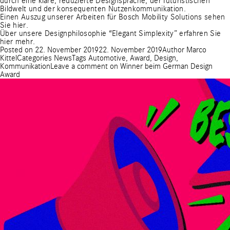
durch eine klare, reduzierte Designsprache, der futuristischen
Bildwelt und der konsequenten Nutzenkommunikation.
Einen Auszug unserer Arbeiten für Bosch Mobility Solutions sehen
Sie hier.
Über unsere Designphilosophie “Elegant Simplexity” erfahren Sie
hier mehr.
Posted on
22. November 2019
22. November 2019
Author
Marco
Kittel
Categories
News
Tags
Automotive
,
Award
,
Design
,
Kommunikation
Leave a comment
on Winner beim German Design
Award