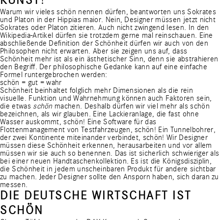
KUNST
?
Warum wir vieles schön nennen dürfen, beantworten uns Sokrates
und Platon in der Hippias maior. Nein, Designer müssen jetzt nicht
Sokrates oder Platon zitieren. Auch nicht zwingend lesen. In den
Wikipedia-Artikel
dürfen sie trotzdem gerne mal reinschauen. Eine
abschließende Definition der Schönheit dürfen wir auch von den
Philosophen nicht erwarten. Aber sie zeigen uns auf, dass
Schönheit mehr ist als ein ästhetischer Sinn, denn sie abstrahieren
den Begriff. Der philosophische Gedanke kann auf eine einfache
Formel runtergebrochen werden:
schön = gut = wahr
Schönheit beinhaltet folglich mehr Dimensionen als die rein
visuelle. Funktion und Wahrnehmung können auch Faktoren sein,
die etwas
schön
machen. Deshalb dürfen wir viel mehr als schön
bezeichnen, als wir glauben. Eine Lackieranlage, die fast ohne
Wasser auskommt, schön! Eine Software für das
Flottenmanagement von Testfahrzeugen, schön! Ein Tunnelbohrer,
der zwei Kontinente miteinander verbindet, schön! Wir Designer
müssen diese Schönheit erkennen, herausarbeiten und vor allem
müssen wir sie auch so benennen. Das ist sicherlich schwieriger als
bei einer neuen Handtaschenkollektion. Es ist die Königsdisziplin,
die Schönheit in jedem unscheinbaren Produkt für andere sichtbar
zu machen. Jeder Designer sollte den Ansporn haben, sich daran zu
messen.
DIE DEUTSCHE WIRTSCHAFT IST
SCHÖN