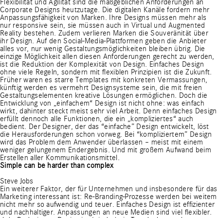
Flexibilität und Agilität sind die maßgeblichen Anforderungen an
Corporate Designs heutzutage. Die digitalen Kanäle fordern mehr
Anpassungsfähigkeit von Marken. Ihre Designs müssen mehr als
nur responsive sein, sie müssen auch in Virtual und Augmented
Reality bestehen. Zudem verlieren Marken die Souveränität über
ihr Design. Auf den Social-Media-Plattformen geben die Anbieter
alles vor, nur wenig Gestaltungsmöglichkeiten bleiben übrig. Die
einzige Möglichkeit allen diesen Anforderungen gerecht zu werden,
ist die Reduktion der Komplexität von Design. Einfaches Design
ohne viele Regeln, sondern mit flexiblen Prinzipien ist die Zukunft.
Früher waren es starre Templates mit konkreten Vermassungen,
künftig werden es vermehrt Designsysteme sein, die mit freien
Gestaltungselementen kreative Lösungen ermöglichen. Doch die
Entwicklung von „einfachem“ Design ist nicht ohne: was einfach
wirkt, dahinter steckt meist sehr viel Arbeit. Denn einfaches Design
erfüllt dennoch alle Funktionen, die ein „kompliziertes“ auch
bedient. Der Designer, der das “einfache” Design entwickelt, löst
die Herausforderungen schon vorweg. Bei “kompliziertem” Design
wird das Problem dem Anwender überlassen – meist mit einem
weniger gelungenem Endergebnis. Und mit großem Aufwand beim
Erstellen aller Kommunikationsmittel.
Simple can be harder than complex
Steve Jobs
Ein weiterer Faktor, der für Unternehmen und insbesondere für das
Marketing interessant ist: Re-Branding-Prozesse werden bei weitem
nicht mehr so aufwendig und teuer. Einfaches Design ist effizienter
und nachhaltiger. Anpassungen an neue Medien sind viel flexibler.