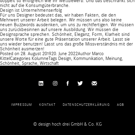
doppelt so erfolgreich wie ihr Wettbewerb. Und das beschränkt sich
nicht auf die Konsumgüterbranche.
Design ist Unternehmenserfolg
Für uns Designer bedeutet das, wir haben Fakten, die den
Mehrwert unserer Arbeit belegen. Wir müssen uns also keine
neuen Buzzwords ausdenken, um uns zu rechtfertigen. Wir müssen
uns zurückbesinnen auf unsere Ausbildung. Wir müssen die
Designsprache sprechen. Schönheit, Eleganz, Form, Klarheit sind
unsere Worte für eine gute Präsentation unserer Arbeit. Lasst sie
uns wieder benutzen! Lasst uns das große Missverständnis mit der
Schönheit ausmerzen!
Posted on
28. August 2019
20. June 2022
Author
Marco
Kittel
Categories
Kolumne
Tags
Design
,
Kommunikation
,
Meinung
,
Schönheit
,
Sprache
,
Wirtschaft
IMPRESSUM
KONTAKT
DATENSCHUTZERKLÄRUNG
AGB
© design hoch drei GmbH & Co. KG