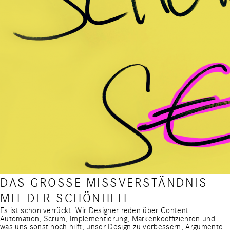
DAS GROSSE MISSVERSTÄNDNIS
MIT DER SCHÖNHEIT
Es ist schon verrückt. Wir Designer reden über Content
Automation, Scrum, Implementierung, Markenkoeffizienten und
was uns sonst noch hilft, unser Design zu verbessern, Argumente