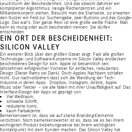
Leuchtturm der Bescheidenheit. Und das obwohl dahinter ein
komplizierter Algorithmus, riesige Rechenzentren und ein
Milliardenkonzern stehen. Besucht man die
Startseite
, so erwarten
den Nutzer ein Feld zur Sucheingabe, zwei Buttons und das Google-
Logo. Das war’s. Der ganze Rest ist eine große weiße Fläche. Man
kann es mutig oder auch bescheiden nennen. Sie dürfen
entscheiden.
EIN ORT DER BESCHEIDENHEIT:
SILICON VALLEY
Ein weiterer Blick über den großen Ozean zeigt: Fast alle großen
Technologie- und Software-Konzerne im Silicon Valley entdecken
bescheidenes Design für sich. Apple ist bekanntlich seit
Jahrzehnten erfolgreicher Vorreiter für einfaches, reduziertes
Design (Dieter Rams sei Dank). Doch Apples Nachbarn schlafen
nicht. Gut nachvollziehen lässt sich die Wandlung der Tech-
Industrie in deren Apps .
Dropbox
,
Instagram
,
Airbnb
,
Apple
Music
oder
Twitter
– sie alle fallen mit ihrer Unauffälligkeit auf. Das
Interface-Design der Apps ist geprägt von:
Viel Weißraum,
schwarze Schrift,
reduzierte Icons,
kaum Farbakzente.
Bemerkenswert ist, dass sie auf starke Branding-Elemente
verzichten. Noch bemerkenswerter ist es, dass sie es bei ihrem
wichtigsten Produkt beziehungsweise bei ihrem wichtigsten
Kontaktpunkt mit dem Kunden machen. Das Silicon Valley hat