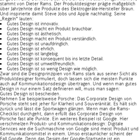
stammt von Dieter Rams. Der Produktdesigner prägte maßgeblich
über Jahrzehnte die Produkte des Elektrogeräte-Hersteller Braun.
Und inspirierte damit Steve Jobs und Apple nachhaltig. Seine
„Regeln“ lauten:
Gutes Design ist innovativ.
Gutes Design macht ein Produkt brauchbar.
Gutes Design ist ästhetisch.
Gutes Design macht ein Produkt verständlich.
Gutes Design ist unaufdringlich.
Gutes Design ist ehrlich.
Gutes Design ist langlebig.
Gutes Design ist konsequent bis ins letzte Detail.
Gutes Design ist umweltfreundlich.
Gutes Design ist so wenig Design wie möglich.
Zwar sind die Designprinzipien von Rams stark aus seiner Sicht als
Produktdesigner formuliert, doch lassen sich die meisten Punkte
auch auf Kommunikationsdesign übertragen. Und wenn man gutes
Design in nur einem Satz definieren will, muss man sagen:
Gutes Design ist bescheiden.
Nehmen Sie beispielsweise Porsche: Das Corporate Design von
Porsche steht seit jeher für Klarheit und Souveränität. Es hält sich
zurück und lässt die Sportwagen glänzen. Wenn man die Rams-
Checklist durchgeht, dann erfüllt das Corporate Design von
Porsche fast alle Punkte. Ein weiteres Beispiel ist Google. Hier
verschmelzen Produkt- und Kommunikationsdesign: Digitale
Services wie die Suchmaschine von Google sind meist Produkt und
Kommunikationsmittel in einem. Umso erstaunlicher scheint der
Fall Google. Denn das Design der Google-Startseite ist ein