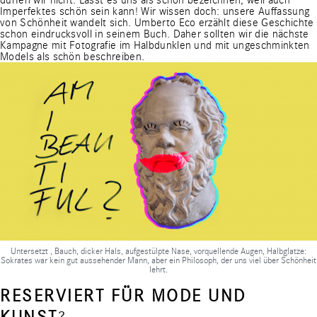
Imperfektes schön sein kann! Wir wissen doch: unsere Auffassung
von Schönheit wandelt sich. Umberto Eco erzählt diese Geschichte
schon eindrucksvoll in seinem Buch. Daher sollten wir die nächste
Kampagne mit Fotografie im Halbdunklen und mit ungeschminkten
Models als schön beschreiben.
Untersetzt , Bauch, dicker Hals, aufgestülpte Nase, vorquellende Augen, Halbglatze:
Sokrates war kein gut aussehender Mann, aber ein Philosoph, der uns viel über Schönheit
lehrt.
RESERVIERT FÜR MODE UND