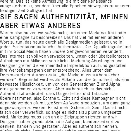
vereint. Das ist keine Auffassung, die mit der Renaissance
ausgestorben ist, sondern über alle Epochen hinweg bis zu unserer
heutigen Zeit Gültigkeit hat.
SIE SAGEN AUTHENTIZITÄT, MEINEN
ABER ETWAS ANDERES
Warum also nutzen wir
schön
nicht, um einen Markenauftritt oder
eine Kampagne zu beschreiben? Das hat viel mit einem anderen
Wort zu tun, das heute durch alle Designmedien geistert und in
jeder Präsentation auftaucht: Authentizität. Die Digitalfotografie und
mit ihr Social Media haben unsere Sehgewohnheiten verändert.
Das Internet ist voll von verwackelten, unter- oder überbelichteten
Aufnahmen mit Millionen von Klicks. Marketing-Abteilungen und
Designer greifen die vermeintliche Imperfektion auf und gestalten
ihre Werbekampagnen dementsprechend. Alles unter dem
Deckmantel der Authentizität: „die Marke muss authentischer
werden“. Begründet wird es als Abkehr von der Schönheit, als eine
bewusste Hässlichkeit, um von den Generationen Z und Alpha
ernstgenommen zu werden. Aber authentisch ist das nicht.
Authentizität bedeutet, dass Dargestelltes und Tatsache
übereinstimmen, also Echtheit. Echt sind diese Kampagnen nicht,
denn sie werden oft mit großem Aufwand produziert, um dann ganz
ungezwungen zu wirken. Es ist mehr Schein als Sein. Das ist nicht
falsch oder verwerflich, solange es nicht allzu plump umgesetzt
wird. Marketing muss sich an die Zielgruppen richten und wir
Designer haben grundsätzlich die Aufgabe, kundenzentriert zu
denken, handeln und gestalten. Aber es authentisch nennen,
dürfen wir nicht. Lasst es uns als schön bezeichnen, weil auch