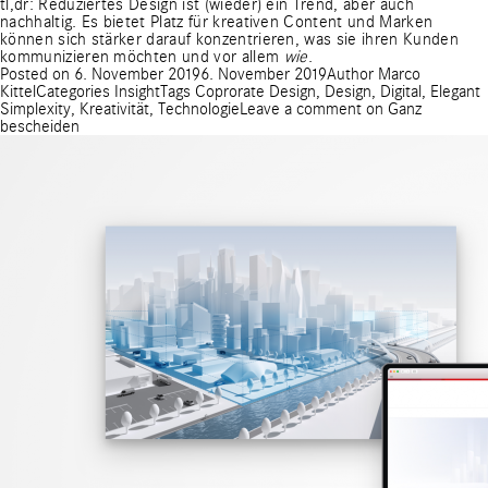
tl,dr: Reduziertes Design ist (wieder) ein Trend, aber auch
nachhaltig. Es bietet Platz für kreativen Content und Marken
können sich stärker darauf konzentrieren, was sie ihren Kunden
kommunizieren möchten und vor allem
wie
.
Posted on
6. November 2019
6. November 2019
Author
Marco
Kittel
Categories
Insight
Tags
Coprorate Design
,
Design
,
Digital
,
Elegant
Simplexity
,
Kreativität
,
Technologie
Leave a comment
on Ganz
bescheiden