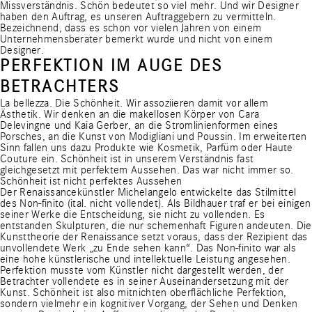
Missverständnis. Schön bedeutet so viel mehr. Und wir Designer
haben den Auftrag, es unseren Auftraggebern zu vermitteln.
Bezeichnend, dass es schon vor vielen Jahren von einem
Unternehmensberater bemerkt wurde und nicht von einem
Designer.
PERFEKTION IM AUGE DES
BETRACHTERS
La bellezza. Die Schönheit. Wir assoziieren damit vor allem
Ästhetik. Wir denken an die makellosen Körper von Cara
Delevingne und Kaia Gerber, an die Stromlinienformen eines
Porsches, an die Kunst von Modigliani und Poussin. Im erweiterten
Sinn fallen uns dazu Produkte wie Kosmetik, Parfüm oder Haute
Couture ein. Schönheit ist in unserem Verständnis fast
gleichgesetzt mit perfektem Aussehen. Das war nicht immer so.
Schönheit ist nicht perfektes Aussehen
Der Renaissancekünstler Michelangelo entwickelte das Stilmittel
des Non-finito (ital. nicht vollendet). Als Bildhauer traf er bei einigen
seiner Werke die Entscheidung, sie nicht zu vollenden. Es
entstanden Skulpturen, die nur schemenhaft Figuren andeuten. Die
Kunsttheorie der Renaissance setzt voraus, dass der Rezipient das
unvollendete Werk „zu Ende sehen kann“. Das Non-finito war als
eine hohe künstlerische und intellektuelle Leistung angesehen.
Perfektion musste vom Künstler nicht dargestellt werden, der
Betrachter vollendete es in seiner Auseinandersetzung mit der
Kunst. Schönheit ist also mitnichten oberflächliche Perfektion,
sondern vielmehr ein kognitiver Vorgang, der Sehen und Denken