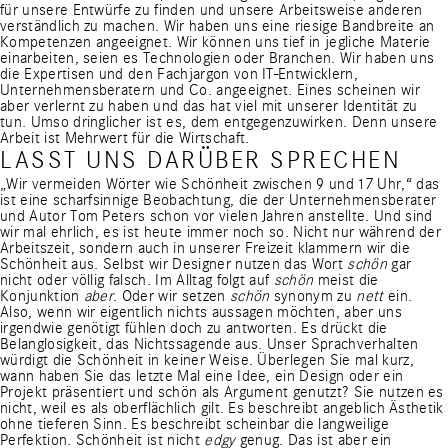
für unsere Entwürfe zu finden und unsere Arbeitsweise anderen
verständlich zu machen. Wir haben uns eine riesige Bandbreite an
Kompetenzen angeeignet. Wir können uns tief in jegliche Materie
einarbeiten, seien es Technologien oder Branchen. Wir haben uns
die Expertisen und den Fachjargon von IT-Entwicklern,
Unternehmensberatern und Co. angeeignet. Eines scheinen wir
aber verlernt zu haben und das hat viel mit unserer Identität zu
tun. Umso dringlicher ist es, dem entgegenzuwirken. Denn unsere
Arbeit ist Mehrwert für die Wirtschaft.
LASST UNS DARÜBER SPRECHEN
„Wir vermeiden Wörter wie Schönheit zwischen 9 und 17 Uhr,“ das
ist eine scharfsinnige Beobachtung, die der Unternehmensberater
und
Autor Tom Peters
schon vor vielen Jahren anstellte. Und sind
wir mal ehrlich, es ist heute immer noch so. Nicht nur während der
Arbeitszeit, sondern auch in unserer Freizeit klammern wir die
Schönheit aus. Selbst wir Designer nutzen das Wort
schön
gar
nicht oder völlig falsch. Im Alltag folgt auf
schön
meist die
Konjunktion
aber
. Oder wir setzen
schön
synonym zu
nett
ein.
Also, wenn wir eigentlich nichts aussagen möchten, aber uns
irgendwie genötigt fühlen doch zu antworten. Es drückt die
Belanglosigkeit, das Nichtssagende aus. Unser Sprachverhalten
würdigt die Schönheit in keiner Weise. Überlegen Sie mal kurz,
wann haben Sie das letzte Mal eine Idee, ein Design oder ein
Projekt präsentiert und schön als Argument genutzt? Sie nutzen es
nicht, weil es als oberflächlich gilt. Es beschreibt angeblich Ästhetik
ohne tieferen Sinn. Es beschreibt scheinbar die langweilige
Perfektion. Schönheit ist nicht
edgy
genug. Das ist aber ein