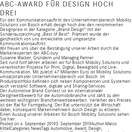
ABC-AWARD FÜR DESIGN HOCH
DREI
Für den Kommunikationsauftritt des Unternehmensbereich Mobility
Solutions von Bosch erhält design hoch drei den renommierten
Designpreis in der Kategorie „Brand Design“ mit der
Sonderauszeichnung „Best of Best“. Prämiert wurde der
ganzheitlich von uns entwickelte und umgesetzte
Kommunikationsauftritt.
Wir freuen uns über die Bestätigung unserer Arbeit durch die
Markenexperten der ABC-Jury
Susanne Wacker, Gründerin und Managing Partner
Seit rund fünf Jahren arbeiten wir für Bosch Mobility Solutions und
verwirklichen Projekte für Print, Digital, Bewegtbild und Live-
Kommunikation. Mit zuletzt 47 Milliarden Euro ist Mobility Solutions
umsatzstärkster Unternehmensbereich von Bosch. Im
Produktportfolio befinden sich neben Komponenten und Systemen
auch verstärkt Software, digitale und Sharing-Services.
Der Automotive Brand Contest ist ein internationaler
Designwettbewerb für die Automobilbranche und zählt zu den
weltweit wichtigsten Branchenwettbewerben. Verleiher des Preises
ist der Rat für Formgebung. Der Rat unterstützt die Wirtschaft
dabei, konsequent Markenmehrwert durch Design zu erzielen.
Einen Auszug unserer Arbeiten für Bosch Mobility Solutions sehen
Sie hier.
Posted on
4. September 2019
3. September 2019
Author
Marco
Kittel
Categories
News
Tags
Automotive
,
Award
,
Design
,