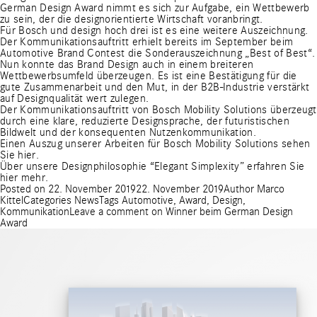
German Design Award nimmt es sich zur Aufgabe, ein Wettbewerb
zu sein, der die designorientierte Wirtschaft voranbringt.
Für Bosch und design hoch drei ist es eine weitere Auszeichnung.
Der Kommunikationsauftritt erhielt bereits im September
beim
Automotive Brand Contest die Sonderauszeichnung „Best of Best“
.
Nun konnte das Brand Design auch in einem breiteren
Wettbewerbsumfeld überzeugen. Es ist eine Bestätigung für die
gute Zusammenarbeit und den Mut, in der B2B-Industrie verstärkt
auf Designqualität wert zulegen.
Der Kommunikationsauftritt von Bosch Mobility Solutions überzeugt
durch eine klare, reduzierte Designsprache, der futuristischen
Bildwelt und der konsequenten Nutzenkommunikation.
Einen Auszug unserer Arbeiten für Bosch Mobility Solutions sehen
Sie hier.
Über unsere Designphilosophie “Elegant Simplexity” erfahren Sie
hier mehr.
Posted on
22. November 2019
22. November 2019
Author
Marco
Kittel
Categories
News
Tags
Automotive
,
Award
,
Design
,
Kommunikation
Leave a comment
on Winner beim German Design
Award