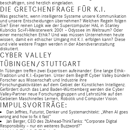
beschäftigen, sind herzlich eingeladen.
DIE GRETCHENFRAGE FÜR K.I.
Was geschieht, wenn intelligente Systeme unsere Kommunikation
und unsere Entscheidungen übernehmen? Welchen Regeln folgen
Sie? Einer reinen Logik wie der Supercomputer HAL in Stanley
Kubricks Sci-Fi-Meisterwerk 2001 – Odyssee im Weltraum? Oder
einer menschlichen Ethik? Und was müssen Unternehmen heute
wissen, damit ein ethischer Umgang mit K.I. erfolgen kann? Diese
und viele weitere Fragen werden in der Abendveranstaltung
diskutiert.
CYBER VALLEY
TÜBINGEN/STUTTGART
In Tübingen treffen zwei Expertisen aufeinander: Eine lange Ethik-
Tradition und K.I.-Experten. Unter dem Begriff Cyber Valley bündeln
Forscher aus Wissenschaft und Industrie ihre
Forschungsaktivitäten auf dem Gebiet der Künstlichen Intelligenz.
Gefördert durch das Land Baden-Württemberg werden die Cyber
Valley-Partner neue Forschungsgruppen und Lehrstühle auf den
Gebieten Maschinelles Lernen, Robotik und Computer Vision.
IMPULSVORTRÄGE:
Dan Jeffries, Futurist, Denker und Systemarchitekt: „When AI goes
wrong and how to fix it fast”
Jan Berger, CEO des 2bAhead-ThinkTanks: “Corporate Digital
Responsibility – nur ein weiteres Buzzword?”