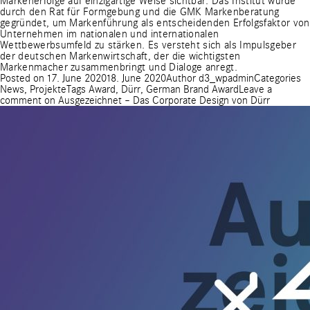
Markenerfolge auf einzigartige Weise sichtbar. Das Institut wurde
durch den Rat für Formgebung und die GMK Markenberatung
gegründet, um Markenführung als entscheidenden Erfolgsfaktor von
Unternehmen im nationalen und internationalen
Wettbewerbsumfeld zu stärken. Es versteht sich als Impulsgeber
der deutschen Markenwirtschaft, der die wichtigsten
Markenmacher zusammenbringt und Dialoge anregt.
Posted on
17. June 2020
18. June 2020
Author
d3_wpadmin
Categories
News
,
Projekte
Tags
Award
,
Dürr
,
German Brand Award
Leave a
comment
on Ausgezeichnet – Das Corporate Design von Dürr