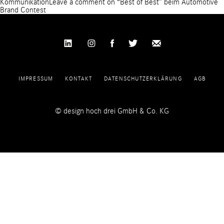
Kommunikation
Leave a comment
on “Best of Best” beim Automotive
Brand Contest
IMPRESSUM
KONTAKT
DATENSCHUTZERKLÄRUNG
AGB
© design hoch drei GmbH & Co. KG