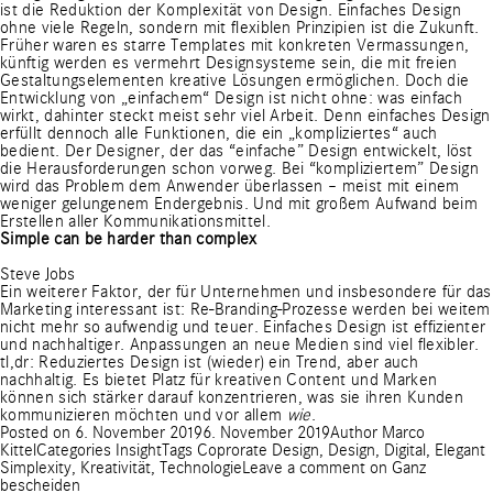
ist die Reduktion der Komplexität von Design. Einfaches Design
ohne viele Regeln, sondern mit flexiblen Prinzipien ist die Zukunft.
Früher waren es starre Templates mit konkreten Vermassungen,
künftig werden es vermehrt Designsysteme sein, die mit freien
Gestaltungselementen kreative Lösungen ermöglichen. Doch die
Entwicklung von „einfachem“ Design ist nicht ohne: was einfach
wirkt, dahinter steckt meist sehr viel Arbeit. Denn einfaches Design
erfüllt dennoch alle Funktionen, die ein „kompliziertes“ auch
bedient. Der Designer, der das “einfache” Design entwickelt, löst
die Herausforderungen schon vorweg. Bei “kompliziertem” Design
wird das Problem dem Anwender überlassen – meist mit einem
weniger gelungenem Endergebnis. Und mit großem Aufwand beim
Erstellen aller Kommunikationsmittel.
Simple can be harder than complex
Steve Jobs
Ein weiterer Faktor, der für Unternehmen und insbesondere für das
Marketing interessant ist: Re-Branding-Prozesse werden bei weitem
nicht mehr so aufwendig und teuer. Einfaches Design ist effizienter
und nachhaltiger. Anpassungen an neue Medien sind viel flexibler.
tl,dr: Reduziertes Design ist (wieder) ein Trend, aber auch
nachhaltig. Es bietet Platz für kreativen Content und Marken
können sich stärker darauf konzentrieren, was sie ihren Kunden
kommunizieren möchten und vor allem
wie
.
Posted on
6. November 2019
6. November 2019
Author
Marco
Kittel
Categories
Insight
Tags
Coprorate Design
,
Design
,
Digital
,
Elegant
Simplexity
,
Kreativität
,
Technologie
Leave a comment
on Ganz
bescheiden