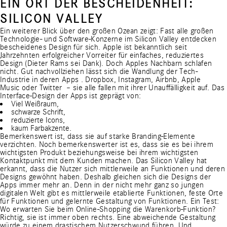
EIN ORT DER BESCHEIDENHEIT:
SILICON VALLEY
Ein weiterer Blick über den großen Ozean zeigt: Fast alle großen
Technologie- und Software-Konzerne im Silicon Valley entdecken
bescheidenes Design für sich. Apple ist bekanntlich seit
Jahrzehnten erfolgreicher Vorreiter für einfaches, reduziertes
Design (Dieter Rams sei Dank). Doch Apples Nachbarn schlafen
nicht. Gut nachvollziehen lässt sich die Wandlung der Tech-
Industrie in deren Apps .
Dropbox
,
Instagram
,
Airbnb
,
Apple
Music
oder
Twitter
– sie alle fallen mit ihrer Unauffälligkeit auf. Das
Interface-Design der Apps ist geprägt von:
Viel Weißraum,
schwarze Schrift,
reduzierte Icons,
kaum Farbakzente.
Bemerkenswert ist, dass sie auf starke Branding-Elemente
verzichten. Noch bemerkenswerter ist es, dass sie es bei ihrem
wichtigsten Produkt beziehungsweise bei ihrem wichtigsten
Kontaktpunkt mit dem Kunden machen. Das Silicon Valley hat
erkannt, dass die Nutzer sich mittlerweile an Funktionen und deren
Designs gewöhnt haben. Deshalb gleichen sich die Designs der
Apps immer mehr an. Denn in der nicht mehr ganz so jungen
digitalen Welt gibt es mittlerweile etablierte Funktionen, feste Orte
für Funktionen und gelernte Gestaltung von Funktionen. Ein Test:
Wo erwarten Sie beim Online-Shopping die Warenkorb-Funktion?
Richtig, sie ist immer oben rechts. Eine abweichende Gestaltung
würde zu einem drastischem Nutzerschwund führen. Und