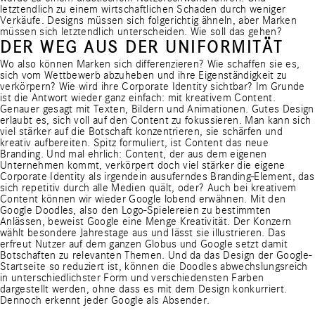
letztendlich zu einem wirtschaftlichen Schaden durch weniger
Verkäufe. Designs müssen sich folgerichtig ähneln, aber Marken
müssen sich letztendlich unterscheiden. Wie soll das gehen?
DER WEG AUS DER UNIFORMITÄT
Wo also können Marken sich differenzieren? Wie schaffen sie es,
sich vom Wettbewerb abzuheben und ihre Eigenständigkeit zu
verkörpern? Wie wird ihre Corporate Identity sichtbar? Im Grunde
ist die Antwort wieder ganz einfach: mit kreativem Content.
Genauer gesagt mit Texten, Bildern und Animationen. Gutes Design
erlaubt es, sich voll auf den Content zu fokussieren. Man kann sich
viel stärker auf die Botschaft konzentrieren, sie schärfen und
kreativ aufbereiten. Spitz formuliert, ist Content das neue
Branding. Und mal ehrlich: Content, der aus dem eigenen
Unternehmen kommt, verkörpert doch viel stärker die eigene
Corporate Identity als irgendein ausuferndes Branding-Element, das
sich repetitiv durch alle Medien quält, oder? Auch bei kreativem
Content können wir wieder Google lobend erwähnen. Mit den
Google Doodles
, also den Logo-Spielereien zu bestimmten
Anlässen, beweist Google eine Menge Kreativität. Der Konzern
wählt besondere Jahrestage aus und lässt sie illustrieren. Das
erfreut Nutzer auf dem ganzen Globus und Google setzt damit
Botschaften zu relevanten Themen. Und da das Design der Google-
Startseite so reduziert ist, können die Doodles abwechslungsreich
in unterschiedlichster Form und verschiedensten Farben
dargestellt werden, ohne dass es mit dem Design konkurriert.
Dennoch erkennt jeder Google als Absender.