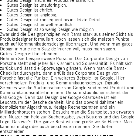
Gutes Design macht ein Produkt verständlich.
Gutes Design ist unaufdringlich.
Gutes Design ist ehrlich.
Gutes Design ist langlebig.
Gutes Design ist konsequent bis ins letzte Detail.
Gutes Design ist umweltfreundlich.
Gutes Design ist so wenig Design wie möglich.
Zwar sind die Designprinzipien von Rams stark aus seiner Sicht als
Produktdesigner formuliert, doch lassen sich die meisten Punkte
auch auf Kommunikationsdesign übertragen. Und wenn man gutes
Design in nur einem Satz definieren will, muss man sagen:
Gutes Design ist bescheiden.
Nehmen Sie beispielsweise Porsche: Das Corporate Design von
Porsche steht seit jeher für Klarheit und Souveränität. Es hält sich
zurück und lässt die Sportwagen glänzen. Wenn man die Rams-
Checklist durchgeht, dann erfüllt das Corporate Design von
Porsche fast alle Punkte. Ein weiteres Beispiel ist Google. Hier
verschmelzen Produkt- und Kommunikationsdesign: Digitale
Services wie die Suchmaschine von Google sind meist Produkt und
Kommunikationsmittel in einem. Umso erstaunlicher scheint der
Fall Google. Denn das Design der Google-Startseite ist ein
Leuchtturm der Bescheidenheit. Und das obwohl dahinter ein
komplizierter Algorithmus, riesige Rechenzentren und ein
Milliardenkonzern stehen. Besucht man die
Startseite
, so erwarten
den Nutzer ein Feld zur Sucheingabe, zwei Buttons und das Google-
Logo. Das war’s. Der ganze Rest ist eine große weiße Fläche. Man
kann es mutig oder auch bescheiden nennen. Sie dürfen
entscheiden.