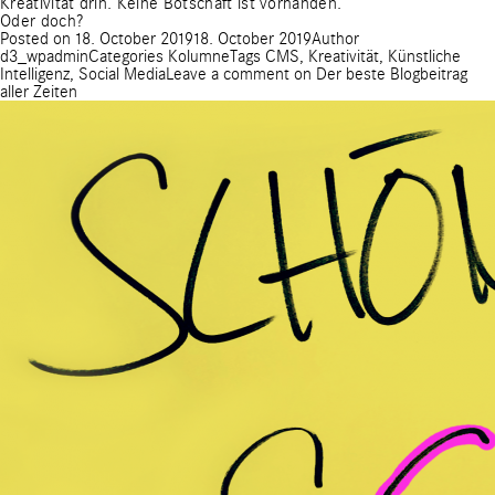
Kreativität drin. Keine Botschaft ist vorhanden.
Oder doch?
Posted on
18. October 2019
18. October 2019
Author
d3_wpadmin
Categories
Kolumne
Tags
CMS
,
Kreativität
,
Künstliche
Intelligenz
,
Social Media
Leave a comment
on Der beste Blogbeitrag
aller Zeiten