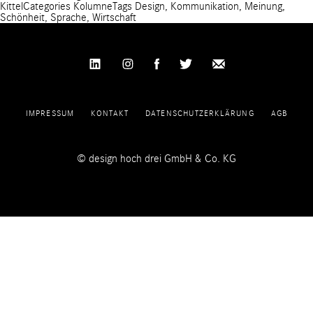
Kittel
Categories
Kolumne
Tags
Design
,
Kommunikation
,
Meinung
,
Schönheit
,
Sprache
,
Wirtschaft
IMPRESSUM
KONTAKT
DATENSCHUTZERKLÄRUNG
AGB
© design hoch drei GmbH & Co. KG