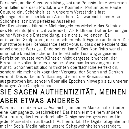
Porsches, an die Kunst von Modigliani und Poussin. Im erweiterten
Sinn fallen uns dazu Produkte wie Kosmetik, Parfüm oder Haute
Couture ein. Schönheit ist in unserem Verständnis fast
gleichgesetzt mit perfektem Aussehen. Das war nicht immer so.
Schönheit ist nicht perfektes Aussehen
Der Renaissancekünstler Michelangelo entwickelte das Stilmittel
des Non-finito (ital. nicht vollendet). Als Bildhauer traf er bei einigen
seiner Werke die Entscheidung, sie nicht zu vollenden. Es
entstanden Skulpturen, die nur schemenhaft Figuren andeuten. Die
Kunsttheorie der Renaissance setzt voraus, dass der Rezipient das
unvollendete Werk „zu Ende sehen kann“. Das Non-finito war als
eine hohe künstlerische und intellektuelle Leistung angesehen.
Perfektion musste vom Künstler nicht dargestellt werden, der
Betrachter vollendete es in seiner Auseinandersetzung mit der
Kunst. Schönheit ist also mitnichten oberflächliche Perfektion,
sondern vielmehr ein kognitiver Vorgang, der Sehen und Denken
vereint. Das ist keine Auffassung, die mit der Renaissance
ausgestorben ist, sondern über alle Epochen hinweg bis zu unserer
heutigen Zeit Gültigkeit hat.
SIE SAGEN AUTHENTIZITÄT, MEINEN
ABER ETWAS ANDERES
Warum also nutzen wir
schön
nicht, um einen Markenauftritt oder
eine Kampagne zu beschreiben? Das hat viel mit einem anderen
Wort zu tun, das heute durch alle Designmedien geistert und in
jeder Präsentation auftaucht: Authentizität. Die Digitalfotografie und
mit ihr Social Media haben unsere Sehgewohnheiten verändert.