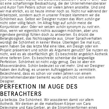
ist eine scharfsinnige Beobachtung, die der Unternehmensberater
und
Autor Tom Peters
schon vor vielen Jahren anstellte. Und sind
wir mal ehrlich, es ist heute immer noch so. Nicht nur während der
Arbeitszeit, sondern auch in unserer Freizeit klammern wir die
Schönheit aus. Selbst wir Designer nutzen das Wort
schön
gar
nicht oder völlig falsch. Im Alltag folgt auf
schön
meist die
Konjunktion
aber
. Oder wir setzen
schön
synonym zu
nett
ein.
Also, wenn wir eigentlich nichts aussagen möchten, aber uns
irgendwie genötigt fühlen doch zu antworten. Es drückt die
Belanglosigkeit, das Nichtssagende aus. Unser Sprachverhalten
würdigt die Schönheit in keiner Weise. Überlegen Sie mal kurz,
wann haben Sie das letzte Mal eine Idee, ein Design oder ein
Projekt präsentiert und schön als Argument genutzt? Sie nutzen es
nicht, weil es als oberflächlich gilt. Es beschreibt angeblich Ästhetik
ohne tieferen Sinn. Es beschreibt scheinbar die langweilige
Perfektion. Schönheit ist nicht
edgy
genug. Das ist aber ein
Missverständnis. Schön bedeutet so viel mehr. Und wir Designer
haben den Auftrag, es unseren Auftraggebern zu vermitteln.
Bezeichnend, dass es schon vor vielen Jahren von einem
Unternehmensberater bemerkt wurde und nicht von einem
Designer.
PERFEKTION IM AUGE DES
BETRACHTERS
La bellezza. Die Schönheit. Wir assoziieren damit vor allem
Ästhetik. Wir denken an die makellosen Körper von Cara
Delevingne und Kaia Gerber, an die Stromlinienformen eines