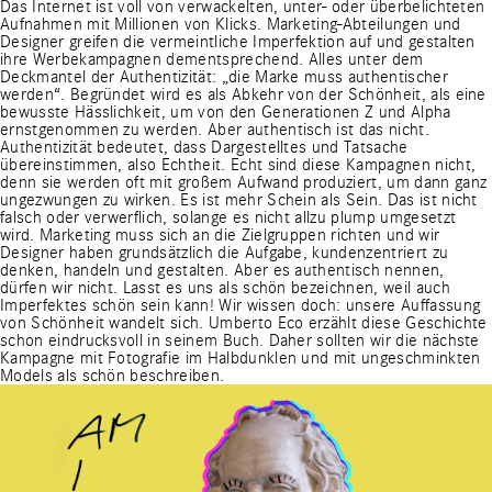
Das Internet ist voll von verwackelten, unter- oder überbelichteten
Aufnahmen mit Millionen von Klicks. Marketing-Abteilungen und
Designer greifen die vermeintliche Imperfektion auf und gestalten
ihre Werbekampagnen dementsprechend. Alles unter dem
Deckmantel der Authentizität: „die Marke muss authentischer
werden“. Begründet wird es als Abkehr von der Schönheit, als eine
bewusste Hässlichkeit, um von den Generationen Z und Alpha
ernstgenommen zu werden. Aber authentisch ist das nicht.
Authentizität bedeutet, dass Dargestelltes und Tatsache
übereinstimmen, also Echtheit. Echt sind diese Kampagnen nicht,
denn sie werden oft mit großem Aufwand produziert, um dann ganz
ungezwungen zu wirken. Es ist mehr Schein als Sein. Das ist nicht
falsch oder verwerflich, solange es nicht allzu plump umgesetzt
wird. Marketing muss sich an die Zielgruppen richten und wir
Designer haben grundsätzlich die Aufgabe, kundenzentriert zu
denken, handeln und gestalten. Aber es authentisch nennen,
dürfen wir nicht. Lasst es uns als schön bezeichnen, weil auch
Imperfektes schön sein kann! Wir wissen doch: unsere Auffassung
von Schönheit wandelt sich. Umberto Eco erzählt diese Geschichte
schon eindrucksvoll in seinem Buch. Daher sollten wir die nächste
Kampagne mit Fotografie im Halbdunklen und mit ungeschminkten
Models als schön beschreiben.