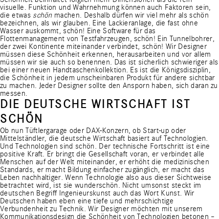
visuelle. Funktion und Wahrnehmung können auch Faktoren sein,
die etwas
schön
machen. Deshalb dürfen wir viel mehr als schön
bezeichnen, als wir glauben. Eine Lackieranlage, die fast ohne
Wasser auskommt, schön! Eine Software für das
Flottenmanagement von Testfahrzeugen, schön! Ein Tunnelbohrer,
der zwei Kontinente miteinander verbindet, schön! Wir Designer
müssen diese Schönheit erkennen, herausarbeiten und vor allem
müssen wir sie auch so benennen. Das ist sicherlich schwieriger als
bei einer neuen Handtaschenkollektion. Es ist die Königsdisziplin,
die Schönheit in jedem unscheinbaren Produkt für andere sichtbar
zu machen. Jeder Designer sollte den Ansporn haben, sich daran zu
messen.
DIE DEUTSCHE WIRTSCHAFT IST
SCHÖN
Ob nun Tüftlergarage oder DAX-Konzern, ob Start-up oder
Mittelständler, die deutsche Wirtschaft basiert auf Technologien.
Und Technologien sind schön. Der technische Fortschritt ist eine
positive Kraft. Er bringt die Gesellschaft voran, er verbindet alle
Menschen auf der Welt miteinander, er erhöht die medizinischen
Standards, er macht Bildung einfacher zugänglich, er macht das
Leben nachhaltiger. Wenn Technologie also aus dieser Sichtweise
betrachtet wird, ist sie wunderschön. Nicht umsonst steckt im
deutschen Begriff Ingenieurskunst auch das Wort Kunst. Wir
Deutschen haben eben eine tiefe und mehrschichtige
Verbundenheit zu Technik. Wir Designer möchten mit unserem
Kommunikationsdesign die Schönheit von Technologien betonen –