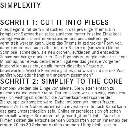
SIMPLEXITY
SCHRITT 1: CUT IT INTO PIECES
Alles beginnt mit dem Eintauchen in das jeweilige Thema. Ein
komplexer Sachverhalt sollte zunächst immer in seine Einzelteile
zerlegt werden, damit er verstanden und anschließend gut
vermittelt werden kann. Liegt das Thema in gedruckter Form vor,
dann könnte man auch alles mit der Schere in (sinnvolle) kleine
Schnipsel schneiden, sie neu ordnen, aufkleben und entdeckte
Zusammenhänge markieren. Das Ergebnis ist vergleichbar mit einer
Mindmap, nur etwas detaillierter. Egal wie das genaue Vorgehen
letztendlich aussieht, es gilt immer dieselben Fragen zu
beantworten. Welche Elemente gibt es und wozu sind sie da? Was
gehört wozu oder hängt mit anderem zusammen?
SCHRITT 2: SIMPLIFY TO THE CORE
Komplex werden die Dinge von alleine. Sie wieder einfach zu
machen ist die wahre Kunst. Darum lassen wir alles weg, was nicht
wirklich wichtig ist oder für die Aufmerksamkeitsspanne der
Zielgruppe zu komplex wäre. Dabei müssen wir immer fragen,
wieviel Zeit der Nutzer bereit ist zu investieren. Je nach Kanal kann
das ganz unterschiedlich sein. Online entscheidet sich oft schon
innerhalb weniger Sekunden, ob jemand „dran“ bleibt. Auch bei
Filmen sollten die entscheidenden Botschaften schon innerhalb der
ersten 20 bis 30 Sekunden rüberkommen. Übrig bleibt darum