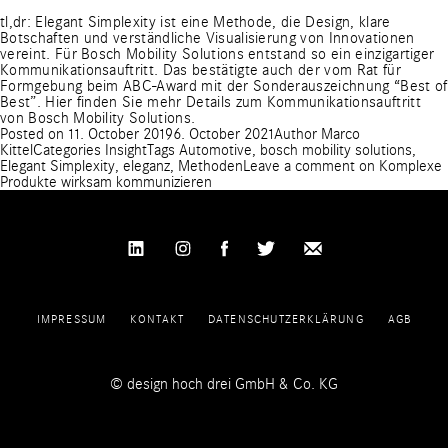
tl,dr: Elegant Simplexity ist eine Methode, die Design, klare
Botschaften und verständliche Visualisierung von Innovationen
vereint. Für Bosch Mobility Solutions entstand so ein einzigartiger
Kommunikationsauftritt. Das bestätigte auch der vom Rat für
Formgebung beim ABC-Award mit der Sonderauszeichnung “Best of
Best”.
Hier finden Sie mehr Details zum Kommunikationsauftritt
von Bosch Mobility Solutions.
Posted on
11. October 2019
6. October 2021
Author
Marco
Kittel
Categories
Insight
Tags
Automotive
,
bosch mobility solutions
,
Elegant Simplexity
,
eleganz
,
Methoden
Leave a comment
on Komplexe
Produkte wirksam kommunizieren
IMPRESSUM
KONTAKT
DATENSCHUTZERKLÄRUNG
AGB
© design hoch drei GmbH & Co. KG