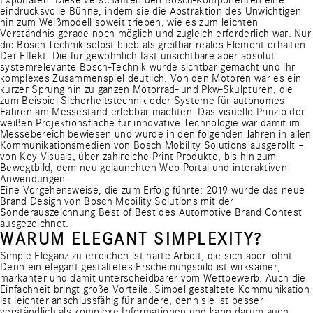
Exponaten. Diese verschafften den Bosch-Komponenten eine
eindrucksvolle Bühne, indem sie die Abstraktion des Unwichtigen
hin zum Weißmodell soweit trieben, wie es zum leichten
Verständnis gerade noch möglich und zugleich erforderlich war. Nur
die Bosch-Technik selbst blieb als greifbar-reales Element erhalten.
Der Effekt: Die für gewöhnlich fast unsichtbare aber absolut
systemrelevante Bosch-Technik wurde sichtbar gemacht und ihr
komplexes Zusammenspiel deutlich. Von den Motoren war es ein
kurzer Sprung hin zu ganzen Motorrad- und Pkw-Skulpturen, die
zum Beispiel Sicherheitstechnik oder Systeme für autonomes
Fahren am Messestand erlebbar machten. Das visuelle Prinzip der
weißen Projektionsfläche für innovative Technologie war damit im
Messebereich bewiesen und wurde in den folgenden Jahren in allen
Kommunikationsmedien von Bosch Mobility Solutions ausgerollt –
von Key Visuals, über zahlreiche Print-Produkte, bis hin zum
Bewegtbild, dem neu gelaunchten Web-Portal und interaktiven
Anwendungen.
Eine Vorgehensweise, die zum Erfolg führte: 2019 wurde das neue
Brand Design von Bosch Mobility Solutions mit der
Sonderauszeichnung Best of Best des Automotive Brand Contest
ausgezeichnet.
WARUM ELEGANT SIMPLEXITY?
Simple Eleganz zu erreichen ist harte Arbeit, die sich aber lohnt.
Denn ein elegant gestaltetes Erscheinungsbild ist wirksamer,
markanter und damit unterscheidbarer vom Wettbewerb. Auch die
Einfachheit bringt große Vorteile. Simpel gestaltete Kommunikation
ist leichter anschlussfähig für andere, denn sie ist besser
verständlich als komplexe Informationen und kann darum auch