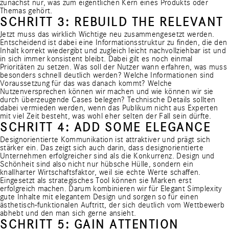
zunächst nur, was zum eigentlichen Kern eines Produkts oder
Themas gehört.
SCHRITT 3: REBUILD THE RELEVANT
Jetzt muss das wirklich Wichtige neu zusammengesetzt werden.
Entscheidend ist dabei eine Informationsstruktur zu finden, die den
Inhalt korrekt wiedergibt und zugleich leicht nachvollziehbar ist und
in sich immer konsistent bleibt. Dabei gilt es noch einmal
Prioritäten zu setzen. Was soll der Nutzer wann erfahren, was muss
besonders schnell deutlich werden? Welche Informationen sind
Voraussetzung für das was danach kommt? Welche
Nutzenversprechen können wir machen und wie können wir sie
durch überzeugende Cases belegen? Technische Details sollten
dabei vermieden werden, wenn das Publikum nicht aus Experten
mit viel Zeit besteht, was wohl eher selten der Fall sein dürfte.
SCHRITT 4: ADD SOME ELEGANCE
Designorientierte Kommunikation ist attraktiver und prägt sich
stärker ein. Das zeigt sich auch darin, dass designorientierte
Unternehmen erfolgreicher sind als die Konkurrenz. Design und
Schönheit sind also nicht nur hübsche Hülle, sondern ein
knallharter Wirtschaftsfaktor, weil sie echte Werte schaffen.
Eingesetzt als strategisches Tool können sie Marken erst
erfolgreich machen. Darum kombinieren wir für Elegant Simplexity
gute Inhalte mit elegantem Design und sorgen so für einen
ästhetisch-funktionalen Auftritt, der sich deutlich vom Wettbewerb
abhebt und den man sich gerne ansieht.
SCHRITT 5: GAIN ATTENTION