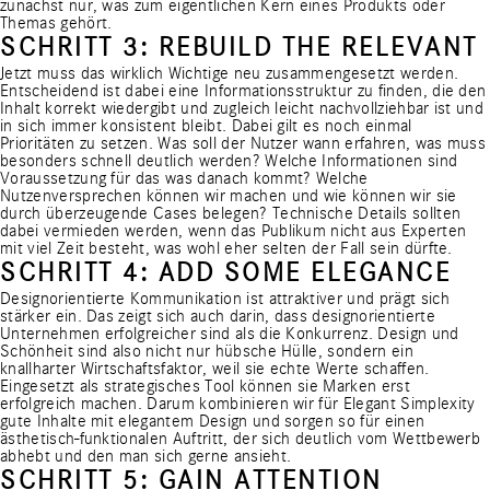
zunächst nur, was zum eigentlichen Kern eines Produkts oder
Themas gehört.
SCHRITT 3: REBUILD THE RELEVANT
Jetzt muss das wirklich Wichtige neu zusammengesetzt werden.
Entscheidend ist dabei eine Informationsstruktur zu finden, die den
Inhalt korrekt wiedergibt und zugleich leicht nachvollziehbar ist und
in sich immer konsistent bleibt. Dabei gilt es noch einmal
Prioritäten zu setzen. Was soll der Nutzer wann erfahren, was muss
besonders schnell deutlich werden? Welche Informationen sind
Voraussetzung für das was danach kommt? Welche
Nutzenversprechen können wir machen und wie können wir sie
durch überzeugende Cases belegen? Technische Details sollten
dabei vermieden werden, wenn das Publikum nicht aus Experten
mit viel Zeit besteht, was wohl eher selten der Fall sein dürfte.
SCHRITT 4: ADD SOME ELEGANCE
Designorientierte Kommunikation ist attraktiver und prägt sich
stärker ein. Das zeigt sich auch darin, dass designorientierte
Unternehmen erfolgreicher sind als die Konkurrenz. Design und
Schönheit sind also nicht nur hübsche Hülle, sondern ein
knallharter Wirtschaftsfaktor, weil sie echte Werte schaffen.
Eingesetzt als strategisches Tool können sie Marken erst
erfolgreich machen. Darum kombinieren wir für Elegant Simplexity
gute Inhalte mit elegantem Design und sorgen so für einen
ästhetisch-funktionalen Auftritt, der sich deutlich vom Wettbewerb
abhebt und den man sich gerne ansieht.
SCHRITT 5: GAIN ATTENTION