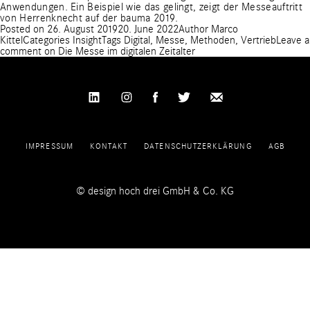
Anwendungen. Ein Beispiel wie das gelingt, zeigt
der Messeauftritt
von Herrenknecht auf der bauma 2019
.
Posted on
26. August 2019
20. June 2022
Author
Marco
Kittel
Categories
Insight
Tags
Digital
,
Messe
,
Methoden
,
Vertrieb
Leave a
comment
on Die Messe im digitalen Zeitalter
IMPRESSUM
KONTAKT
DATENSCHUTZERKLÄRUNG
AGB
© design hoch drei GmbH & Co. KG