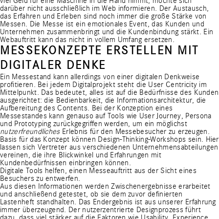
viel Geld für eine Maschine in die Hand nimmt, möchte sich
darüber nicht ausschließlich im Web informieren. Der Austausch,
das Erfahren und Erleben sind noch immer die große Stärke von
Messen. Die Messe ist ein emotionales Event, das Kunden und
Unternehmen zusammenbringt und die Kundenbindung stärkt. Ein
Webauftritt kann das nicht in vollem Umfang ersetzen.
MESSEKONZEPTE ERSTELLEN MIT
DIGITALER DENKE
Ein Messestand kann allerdings von einer digitalen Denkweise
profitieren. Bei jedem Digitalprojekt steht die User Centricity im
Mittelpunkt. Das bedeutet, alles ist auf die Bedürfnisse des Kunden
ausgerichtet: die Bedienbarkeit, die Informationsarchitektur, die
Aufbereitung des Contents. Bei der Konzeption eines
Messestandes kann genauso auf Tools wie User Journey, Persona
und Prototyping zurückgegriffen werden, um ein möglichst
nutzerfreundliches
Erlebnis für den Messebesucher zu erzeugen.
Basis für das Konzept können Design-Thinking-Workshops sein. Hier
lassen sich Vertreter aus verschiedenen Unternehmensabteilungen
vereinen, die ihre Blickwinkel und Erfahrungen mit
Kundenbedürfnissen einbringen können.
Digitale Tools helfen, einen Messeauftritt aus der Sicht eines
Besuchers zu entwerfen.
Aus diesen Informationen werden Zwischenergebnisse erarbeitet
und anschließend getestet, ob sie dem zuvor definierten
Lastenheft standhalten. Das Endergebnis ist aus unserer Erfahrung
immer überzeugend. Der nutzerzentrierte Designprozess führt
dazu, dass viel stärker auf die Faktoren wie Usability, Experience