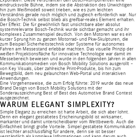
Exponaten. Diese verschafften den Bosch-Komponenten eine
eindrucksvolle Bühne, indem sie die Abstraktion des Unwichtigen
hin zum Weißmodell soweit trieben, wie es zum leichten
Verständnis gerade noch möglich und zugleich erforderlich war. Nur
die Bosch-Technik selbst blieb als greifbar-reales Element erhalten.
Der Effekt: Die für gewöhnlich fast unsichtbare aber absolut
systemrelevante Bosch-Technik wurde sichtbar gemacht und ihr
komplexes Zusammenspiel deutlich. Von den Motoren war es ein
kurzer Sprung hin zu ganzen Motorrad- und Pkw-Skulpturen, die
zum Beispiel Sicherheitstechnik oder Systeme für autonomes
Fahren am Messestand erlebbar machten. Das visuelle Prinzip der
weißen Projektionsfläche für innovative Technologie war damit im
Messebereich bewiesen und wurde in den folgenden Jahren in allen
Kommunikationsmedien von Bosch Mobility Solutions ausgerollt –
von Key Visuals, über zahlreiche Print-Produkte, bis hin zum
Bewegtbild, dem neu gelaunchten Web-Portal und interaktiven
Anwendungen.
Eine Vorgehensweise, die zum Erfolg führte: 2019 wurde das neue
Brand Design von Bosch Mobility Solutions mit der
Sonderauszeichnung Best of Best des Automotive Brand Contest
ausgezeichnet.
WARUM ELEGANT SIMPLEXITY?
Simple Eleganz zu erreichen ist harte Arbeit, die sich aber lohnt.
Denn ein elegant gestaltetes Erscheinungsbild ist wirksamer,
markanter und damit unterscheidbarer vom Wettbewerb. Auch die
Einfachheit bringt große Vorteile. Simpel gestaltete Kommunikation
ist leichter anschlussfähig für andere, denn sie ist besser
verständlich als komplexe Informationen und kann darum auch