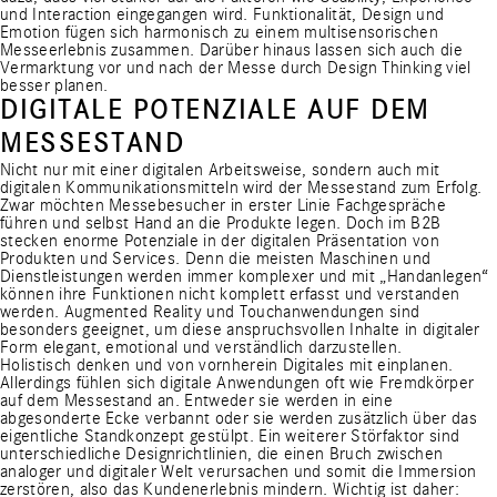
und Interaction eingegangen wird. Funktionalität, Design und
Emotion fügen sich harmonisch zu einem multisensorischen
Messeerlebnis zusammen. Darüber hinaus lassen sich auch die
Vermarktung vor und nach der Messe durch Design Thinking viel
besser planen.
DIGITALE POTENZIALE AUF DEM
MESSESTAND
Nicht nur mit einer digitalen Arbeitsweise, sondern auch mit
digitalen Kommunikationsmitteln wird der Messestand zum Erfolg.
Zwar möchten Messebesucher in erster Linie Fachgespräche
führen und selbst Hand an die Produkte legen. Doch im B2B
stecken enorme Potenziale in der digitalen Präsentation von
Produkten und Services. Denn die meisten Maschinen und
Dienstleistungen werden immer komplexer und mit „Handanlegen“
können ihre Funktionen nicht komplett erfasst und verstanden
werden. Augmented Reality und Touchanwendungen sind
besonders geeignet, um diese anspruchsvollen Inhalte in digitaler
Form elegant, emotional und verständlich darzustellen.
Holistisch denken und von vornherein Digitales mit einplanen.
Allerdings fühlen sich digitale Anwendungen oft wie Fremdkörper
auf dem Messestand an. Entweder sie werden in eine
abgesonderte Ecke verbannt oder sie werden zusätzlich über das
eigentliche Standkonzept gestülpt. Ein weiterer Störfaktor sind
unterschiedliche Designrichtlinien, die einen Bruch zwischen
analoger und digitaler Welt verursachen und somit die Immersion
zerstören, also das Kundenerlebnis mindern. Wichtig ist daher: