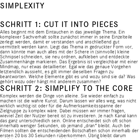
SIMPLEXITY
SCHRITT 1: CUT IT INTO PIECES
Alles beginnt mit dem Eintauchen in das jeweilige Thema. Ein
komplexer Sachverhalt sollte zunächst immer in seine Einzelteile
zerlegt werden, damit er verstanden und anschließend gut
vermittelt werden kann. Liegt das Thema in gedruckter Form vor,
dann könnte man auch alles mit der Schere in (sinnvolle) kleine
Schnipsel schneiden, sie neu ordnen, aufkleben und entdeckte
Zusammenhänge markieren. Das Ergebnis ist vergleichbar mit einer
Mindmap, nur etwas detaillierter. Egal wie das genaue Vorgehen
letztendlich aussieht, es gilt immer dieselben Fragen zu
beantworten. Welche Elemente gibt es und wozu sind sie da? Was
gehört wozu oder hängt mit anderem zusammen?
SCHRITT 2: SIMPLIFY TO THE CORE
Komplex werden die Dinge von alleine. Sie wieder einfach zu
machen ist die wahre Kunst. Darum lassen wir alles weg, was nicht
wirklich wichtig ist oder für die Aufmerksamkeitsspanne der
Zielgruppe zu komplex wäre. Dabei müssen wir immer fragen,
wieviel Zeit der Nutzer bereit ist zu investieren. Je nach Kanal kann
das ganz unterschiedlich sein. Online entscheidet sich oft schon
innerhalb weniger Sekunden, ob jemand „dran“ bleibt. Auch bei
Filmen sollten die entscheidenden Botschaften schon innerhalb der
ersten 20 bis 30 Sekunden rüberkommen. Übrig bleibt darum