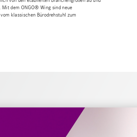
eutlich von den etablierten Branchengrößen ab und
uppe. Mit dem ONGO® Wing sind neue
h vom klassischen Bürodrehstuhl zum