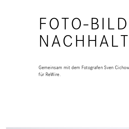
FOTO-BIL
NACHHALT
Gemeinsam mit dem Fotografen Sven Cichowic
für ReWire.