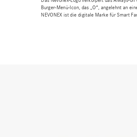
Das Nevonex-Logo verkörpert das Always-on de
Burger-Menü-Icon, das „O“, angelehnt an eine
NEVONEX ist die digitale Marke für Smart Fa