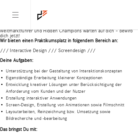
ARCHIVES: JOBS
PRAKTIKANT DIGITAL (M/W/D)
Werde Teil der Engineers of Elegance in unserer alten Gießerei am
Standort Stuttgart. Spannende Technologiekunden,
Weltmarktführer und Hidden Champions warten auf dich – bewirb
dich jetzt!
Wir bieten einen Praktikumsplatz in folgendem Bereich an:
/// Interactive Design /// Screendesign ///
Deine Aufgaben:
Unterstützung bei der Gestaltung von Interaktionskonzepten
Eigenständige Erarbeitung kleinerer Konzeptionen
Entwicklung kreativer Lösungen unter Berücksichtigung der
Anforderung vom Kunden und der Nutzer
Erstellung interaktiver Anwendungen
Screen-Design, Erstellung von Animationen sowie Filmschnitt
Layoutarbeiten, Reinzeichnung bzw. Umsetzung sowie
Bildrecherche und -bearbeitung
Das bringst Du mit: