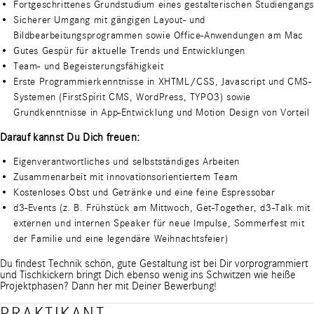
Fortgeschrittenes Grundstudium eines gestalterischen Studiengangs
Sicherer Umgang mit gängigen Layout- und
Bildbearbeitungsprogrammen sowie Office-Anwendungen am Mac
Gutes Gespür für aktuelle Trends und Entwicklungen
Team- und Begeisterungsfähigkeit
Erste Programmierkenntnisse in XHTML/CSS, Javascript und CMS-
Systemen (FirstSpirit CMS, WordPress, TYPO3) sowie
Grundkenntnisse in App-Entwicklung und Motion Design von Vorteil
Darauf kannst Du Dich freuen:
Eigenverantwortliches und selbstständiges Arbeiten
Zusammenarbeit mit innovationsorientiertem Team
Kostenloses Obst und Getränke und eine feine Espressobar
d3-Events (z. B. Frühstück am Mittwoch, Get-Together, d3-Talk mit
externen und internen Speaker für neue Impulse, Sommerfest mit
der Familie und eine legendäre Weihnachtsfeier)
Du findest Technik schön, gute Gestaltung ist bei Dir vorprogrammiert
und Tischkickern bringt Dich ebenso wenig ins Schwitzen wie heiße
Projektphasen? Dann her mit Deiner Bewerbung!
PRAKTIKANT