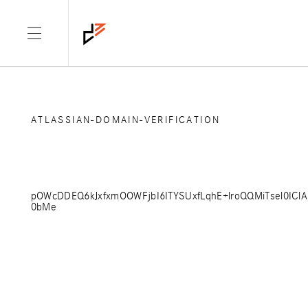
ATLASSIAN-DOMAIN-VERIFICATION
pOWcDDEQ6kJxfxmOOWFjbI6ITYSUxfLqhE+lroQQMiTsel0IClA
0bMe